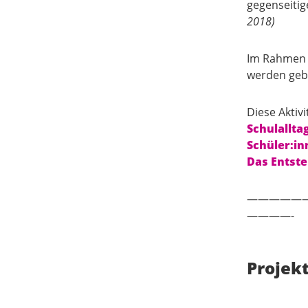
gegenseitig
2018)
Im Rahmen d
werden geba
Diese Aktiv
Schulallta
Schüler:in
Das Entste
—————
————-
Projekt