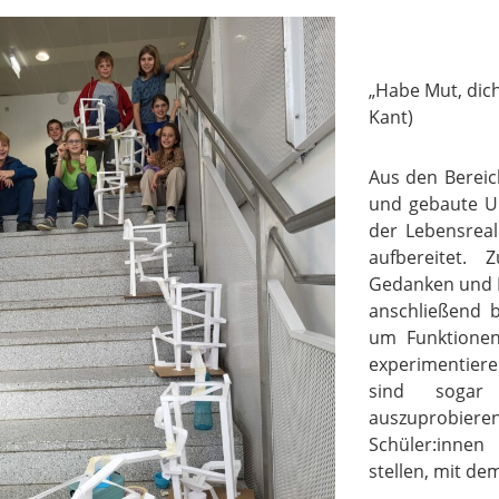
„Habe Mut, dich
Kant)
Aus den Bereic
und gebaute U
der Lebensreal
aufbereitet.
Gedanken und Id
anschließend 
um Funktionen
experimentier
sind sogar
auszuprobi
Schüler:innen
stellen, mit de