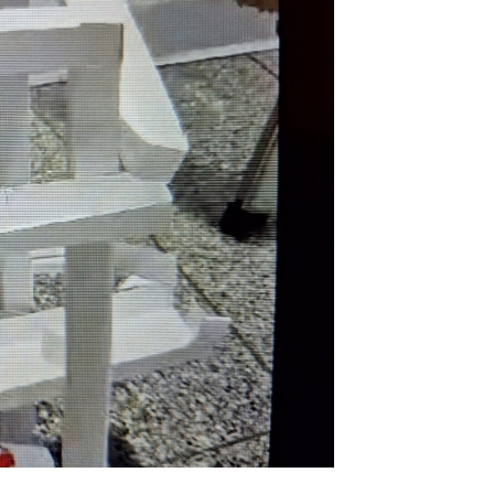
dass nach
ermittelt
rung
.