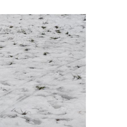
dass nach
ermittelt
rung
.