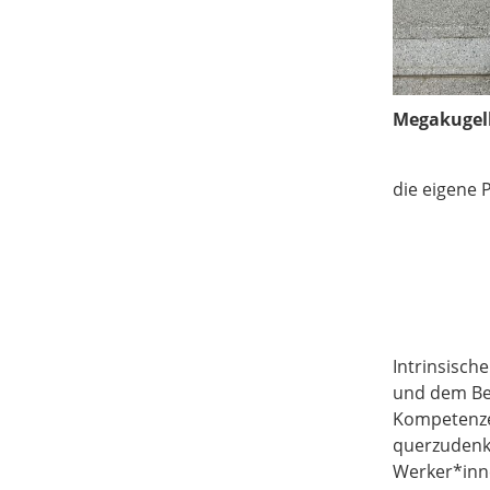
Megakugelb
die eigene 
Intrinsisch
und dem Bed
Kompetenzen
querzudenk
Werker*inne