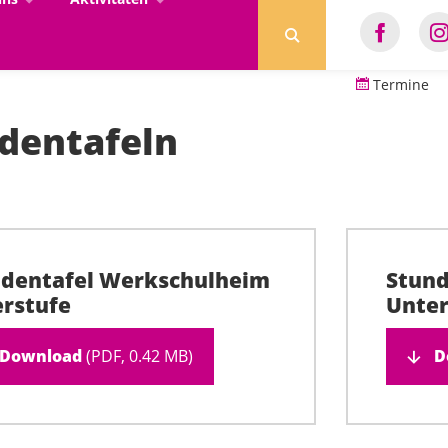
Termine
dentafeln
dentafel Werkschulheim
Stun
rstufe
Unter
Download
(PDF, 0.42 MB)
D