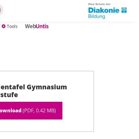
Tools
dentafel Gymnasium
stufe
ownload
(PDF, 0.42 MB)